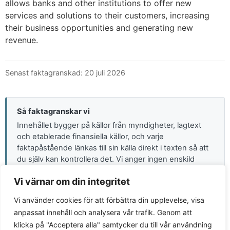
allows banks and other institutions to offer new
services and solutions to their customers, increasing
their business opportunities and generating new
revenue.
Senast faktagranskad: 20 juli 2026
Så faktagranskar vi
Innehållet bygger på källor från myndigheter, lagtext
och etablerade finansiella källor, och varje
faktapåstående länkas till sin källa direkt i texten så att
du själv kan kontrollera det. Vi anger ingen enskild
namngiven granskare. I stället är granskningen öppen:
Vi värnar om din integritet
du kan följa varje uppgift till sin källa. Räntor, avgifter,
skattesatser och belopp ändras över tid, kontrollera
Vi använder cookies för att förbättra din upplevelse, visa
alltid aktuella villkor hos den berörda aktören eller
anpassat innehåll och analysera vår trafik. Genom att
myndigheten. Informationen är allmän och ersätter inte
klicka på "Acceptera alla" samtycker du till vår användning
individuell finansiell eller skattemässig rådgivning.