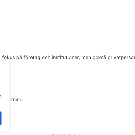
fokus på företag och institutioner, men också privatperson
g
b testning
icens