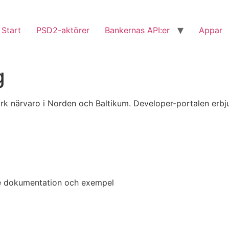
Start
PSD2-aktörer
Bankernas API:er
Appar
g
ark närvaro i Norden och Baltikum. Developer-portalen erb
re dokumentation och exempel