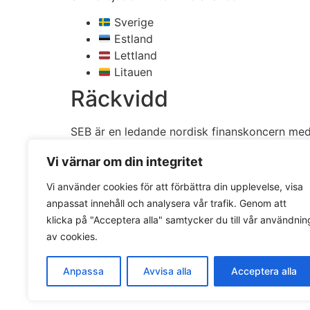
Sverige
Estland
Lettland
Litauen
Räckvidd
SEB är en ledande nordisk finanskoncern med 
Kom igång
Vi värnar om din integritet
Vi använder cookies för att förbättra din upplevelse, visa
Registrera på
developer.sebgroup.com
anpassat innehåll och analysera vår trafik. Genom att
Utforska API Marketplace
klicka på "Acceptera alla" samtycker du till vår användnin
Ladda ner Postman Collections för snab
av cookies.
Testa i sandbox
Ansök om produktionsåtkomst med FI-l
Anpassa
Avvisa alla
Acceptera alla