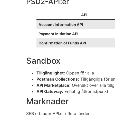
PSD2-API:er
API
Account Information API
Payment Initiation API
Confirmation of Funds API
Sandbox
Tillgänglighet:
Öppen för alla
Postman Collections:
Tillgängliga för s
API Marketplace:
Översikt över alla till
API Gateway:
Enhetlig åtkomstpunkt
Marknader
SEB erbjuder API:er i flera länder: