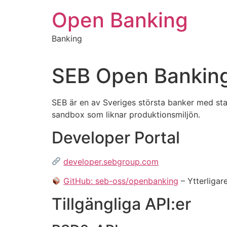
Hoppa
Open Banking
till
innehåll
Banking
SEB Open Bankin
SEB är en av Sveriges största banker med st
sandbox som liknar produktionsmiljön.
Developer Portal
developer.sebgroup.com
GitHub: seb-oss/openbanking
– Ytterliga
Tillgängliga API:er