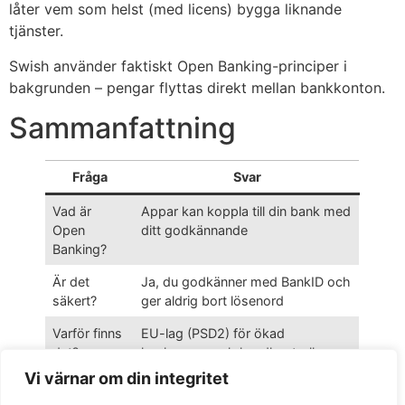
låter vem som helst (med licens) bygga liknande
tjänster.
Swish använder faktiskt Open Banking-principer i
bakgrunden – pengar flyttas direkt mellan bankkonton.
Sammanfattning
Fråga
Svar
Vad är
Appar kan koppla till din bank med
Open
ditt godkännande
Banking?
Är det
Ja, du godkänner med BankID och
säkert?
ger aldrig bort lösenord
Varför finns
EU-lag (PSD2) för ökad
det?
konkurrens och kundkontroll
Vi värnar om din integritet
Kan jag
Ja, du kan återkalla åtkomst när
ångra mig?
som helst