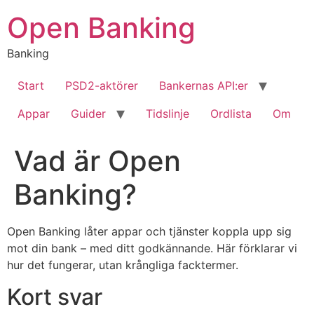
Hoppa
Open Banking
till
innehåll
Banking
Start
PSD2-aktörer
Bankernas API:er
Appar
Guider
Tidslinje
Ordlista
Om
Vad är Open
Banking?
Open Banking låter appar och tjänster koppla upp sig
mot din bank – med ditt godkännande. Här förklarar vi
hur det fungerar, utan krångliga facktermer.
Kort svar